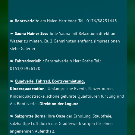
siehe Galerie)
➽
Fahrradverleih :
Fahrradverleih Herr Rothe Tel.:
0151/23956170
➽
Quadverlei Fahrrad, Bootsvermietung,
Kinderquadstation
,
Umfangreiche Events, Panzertouren,
Kinderquadstrecke, schöne geführte Quadtouren für Jung und
Alt. Bootsverlei.
Direkt an der Lagune
➽
Salzgrotte Borna
: Ihre Oase der Erholung. Staubfreie,
salzhaltige Luft durch das Gradierwerk sorgen für einen
angenehmen Aufenthalt.
Ca. 10 min. Fahrzeit mit dem Auto.
➽
Segelschule Hank
Die Segelschule Hank bildet aus für den Segelboot und
Motorbootführerschein. Bootsverlei von Segel- und
Motorbooten.
Direkt an der
Lagune.