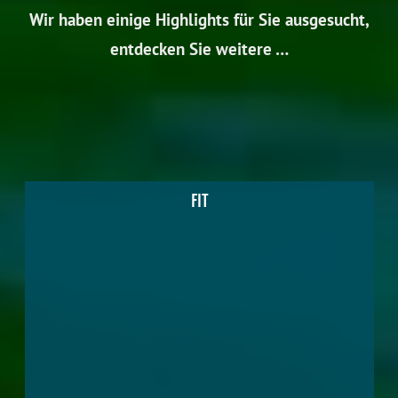
Wir haben einige Highlights für Sie ausgesucht,
entdecken Sie weitere …
FIT
➽
Bootsverleih:
am Hafen Herr Vogt: Tel.: 0176/88251443
➽
Sauna Hainer See:
Tolle Sauna mit Relaxraum direkt am
Wasser zu mieten. Ca. 2 Gehminuten entfernt. (Impressionen