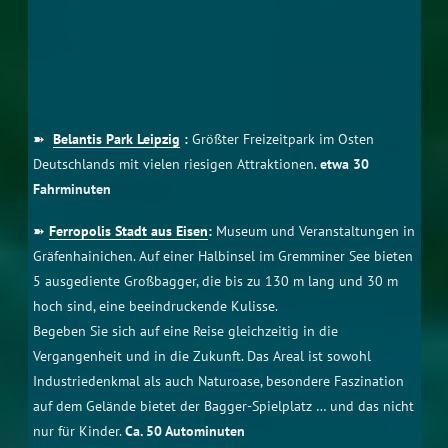
Begeben Sie sich auf eine Reise gleichzeitig in die
Vergangenheit und in die Zukunft. Das Areal ist sowohl
Industriedenkmal als auch Naturoase, besondere Faszination
auf dem Gelände bietet der Bagger-Spielplatz … und das nicht
nur für Kinder.
Ca. 50 Autominuten
➽
Euroeddy
: Indoorspielparadies für Kinder und
Jugendliche. Ca. 30 Fahrminuten.
➽
Zoo Leipzig
:
Ca.
20 Fahrminuten
➽ NEU:
2025 gibt es attraktive Angebote für die Frei-und
Urlaubszeit: →
Entspannt tanzen lernen
und →
Veranstaltungen von Theater, Tanzen bis Konzert
Finest