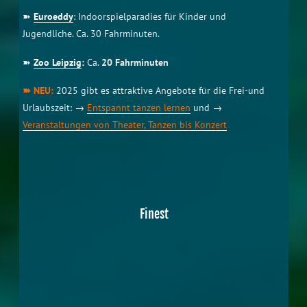
➽
Schillerhaus und Cafe`:
Schönes altes und gediegenes Cafe
im historischem Schillerhaus, etwa
400 m vom Ferienhaus
entfernt. Hier gibt es hausgemachte Kuchenspezialitäten.
(Impressionen siehe Galerie)
➽
Cafe Kahnsdorf
Gemütliches Cafe mit Eisverkauf sowie gut
bürgerlicher Küche im Herzen des Ortes,
etwa 5 Gehminuten
➽
Restaurants in Leipzig
:
beste Restaurants in Leipzig
heraussuchen
➽
Restaurant La Ri:
Mediterranes Restaurant am Hainer See
mit gehobenerer italienischer Küche, ca. 4 Gehminuten
➽
Restaurant im Gut Kahnsdorf:
Neu eröffnetes Restaurant im