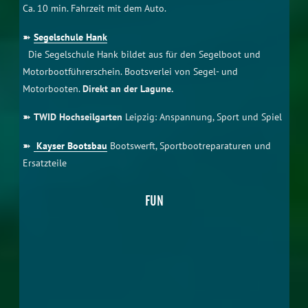
➽
TWID Hochseilgarten
Leipzig: Anspannung, Sport und Spiel
➽
Kayser Bootsbau
Bootswerft, Sportbootreparaturen und
Ersatzteile
FUN
➽
Belantis Park Leipzig
:
Größter Freizeitpark im Osten
Deutschlands mit vielen riesigen Attraktionen.
etwa 30
Fahrminuten
➽
Ferropolis Stadt aus Eisen
:
Museum und Veranstaltungen in
Gräfenhainichen. Auf einer Halbinsel im Gremminer See bieten
5 ausgediente Großbagger, die bis zu 130 m lang und 30 m
hoch sind, eine beeindruckende Kulisse.